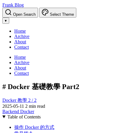
Frank Blog
Open Search
Select Theme
▾
Home
Archive
About
Contact
Home
Archive
About
Contact
# Docker 基礎教學 Part2
Docker 教學 2 / 2
2025-05-11
2 min read
Backend
Docker
Table of Contents
操作 Docker 的方式