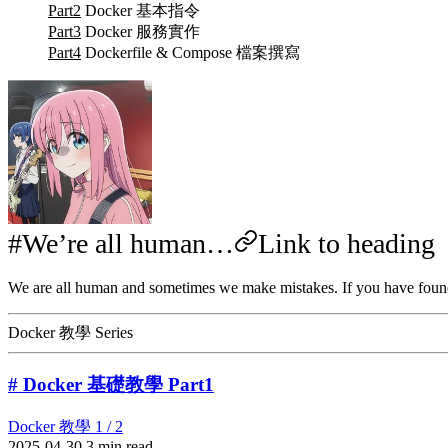
Part2
Docker 基本指令
Part3
Docker 服務實作
Part4
Dockerfile & Compose 檔案撰寫
We’re all human…
Link to heading
We are all human and sometimes we make mistakes. If you have found one 
Docker 教學 Series
# Docker 基礎教學 Part1
Docker 教學 1 / 2
2025-04-30
3 min read